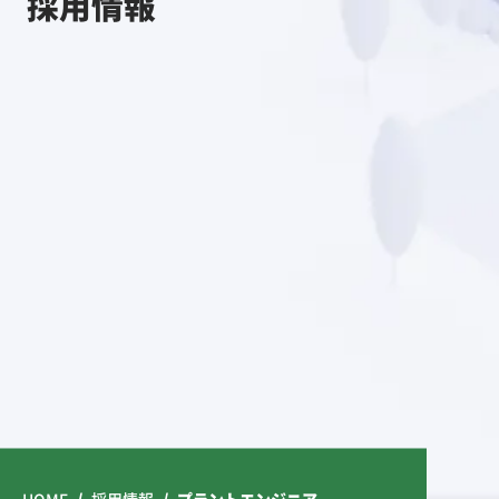
採
用
情
報
HOME
採用情報
プラントエンジニア